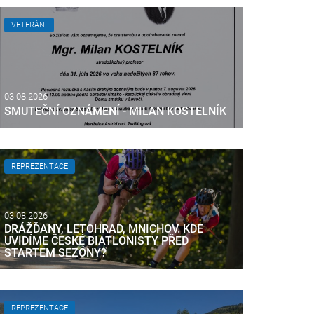
VETERÁNI
03.08.2026
SMUTEČNÍ OZNÁMENÍ - MILAN KOSTELNÍK
REPREZENTACE
03.08.2026
DRÁŽĎANY, LETOHRAD, MNICHOV. KDE
UVIDÍME ČESKÉ BIATLONISTY PŘED
STARTEM SEZÓNY?
REPREZENTACE