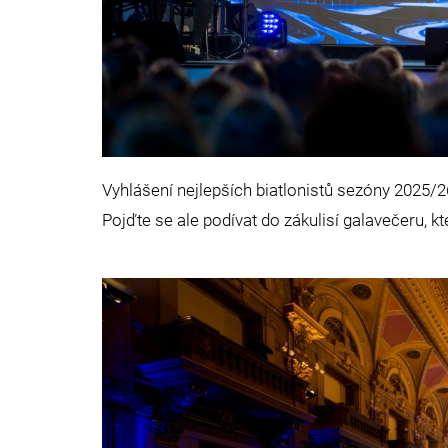
Vyhlášení nejlepších biatlonistů sezóny 2025/
Pojďte se ale podívat do zákulisí galavečeru, 