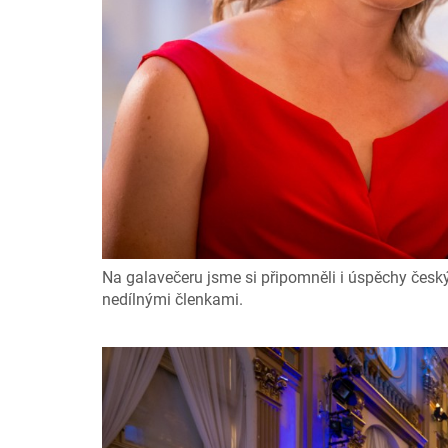
Na galavečeru jsme si připomněli i úspěchy český
nedílnými členkami.