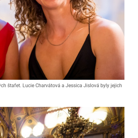
ch štafet. Lucie Charvátová a Jessica Jislová byly jejich