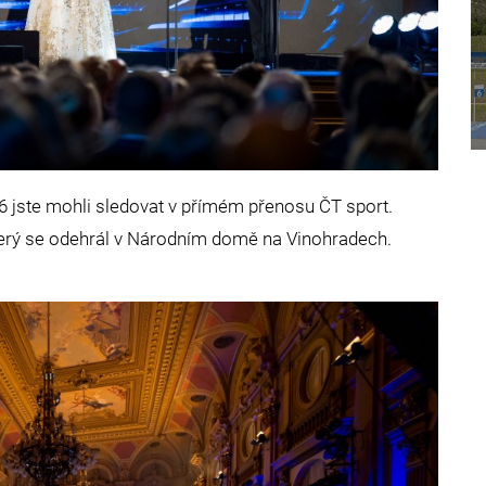
26 jste mohli sledovat v přímém přenosu ČT sport.
který se odehrál v Národním domě na Vinohradech.