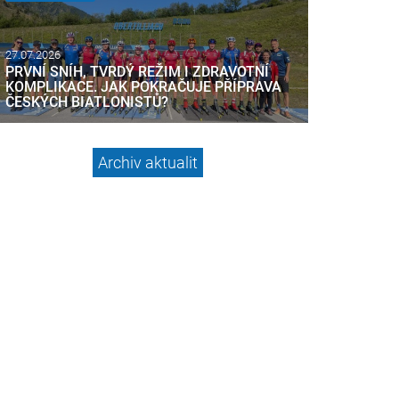
27.07.2026
PRVNÍ SNÍH, TVRDÝ REŽIM I ZDRAVOTNÍ
KOMPLIKACE. JAK POKRAČUJE PŘÍPRAVA
ČESKÝCH BIATLONISTŮ?
Archiv aktualit