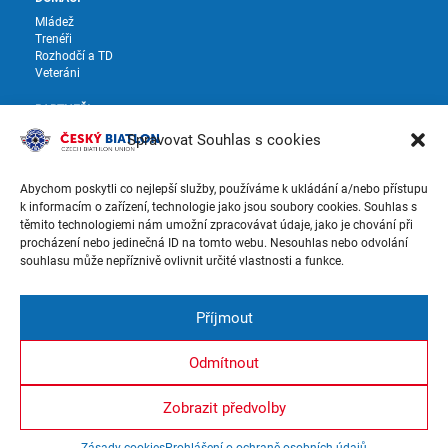
Mládež
Trenéři
Rozhodčí a TD
Veteráni
PARTNEŘI
Partneři
Spravovat Souhlas s cookies
Dodavatelé
SOUTĚŽE A VÝSLEDKY
Abychom poskytli co nejlepší služby, používáme k ukládání a/nebo přístupu
k informacím o zařízení, technologie jako jsou soubory cookies. Souhlas s
Soutěže a výsledky ČP
těmito technologiemi nám umožní zpracovávat údaje, jako je chování při
Výsledky IBU
procházení nebo jedinečná ID na tomto webu. Nesouhlas nebo odvolání
Biatlon
souhlasu může nepříznivě ovlivnit určité vlastnosti a funkce.
Letní biatlon
Pravidla biatlonu a formuláře k soutěžím
Superstřelec Alpine Pro
Vedoucí jezdec GČP
Příjmout
Podpora výpočtu oblastních závodů
Odmítnout
FANSHOP
Zobrazit předvolby
Všechna práva vyhrazena ©2026, Český svaz biatlonu, z.s.. Vytvořeno
službou