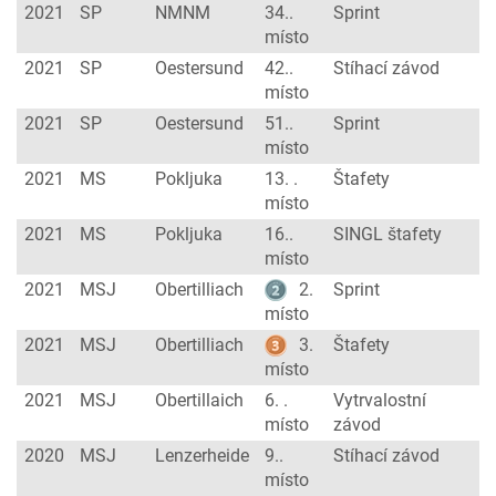
2021
SP
NMNM
34..
Sprint
místo
2021
SP
Oestersund
42..
Stíhací závod
místo
2021
SP
Oestersund
51..
Sprint
místo
2021
MS
Pokljuka
13. .
Štafety
místo
2021
MS
Pokljuka
16..
SINGL štafety
místo
2021
MSJ
Obertilliach
2.
Sprint
místo
2021
MSJ
Obertilliach
3.
Štafety
místo
2021
MSJ
Obertillaich
6. .
Vytrvalostní
místo
závod
2020
MSJ
Lenzerheide
9..
Stíhací závod
místo