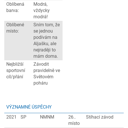
Oblíbená
Modrá,
barva:
vždycky
modrá!
Oblíbené
Sním tom, že
místo:
se jednou
podívám na
Aljašku, ale
nejraději to
mám doma.
Nejbližší
Závodit
sportovní
pravidelně ve
cíl/přání
Světovém
poháru
VÝZNAMNÉ ÚSPĚCHY
2021
SP
NMNM
26..
Stíhací závod
místo