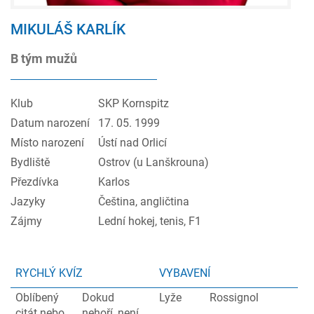
MIKULÁŠ KARLÍK
B tým mužů
Klub
SKP Kornspitz
Datum narození
17. 05. 1999
Místo narození
Ústí nad Orlicí
Bydliště
Ostrov (u Lanškrouna)
Přezdívka
Karlos
Jazyky
Čeština, angličtina
Zájmy
Lední hokej, tenis, F1
RYCHLÝ KVÍZ
VYBAVENÍ
Oblíbený
Dokud
Lyže
Rossignol
citát nebo
nehoří, není