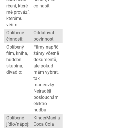
rčení, které
co hasit
mě provází,
kterému
věřím:
Oblíbené
Oddalovat
činnosti:
povinnosti
Oblíbený
Filmy napříč
film, kniha,
žánry včetně
hudební
dokumentů,
skupina,
ale pokud
divadlo:
mám vybrat,
tak
marleovky.
Nejraději
poslouchám
elektro
hudbu
Oblíbené
KinderMaxi a
jídlo/nápoj:
Coca Cola