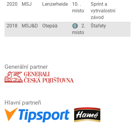
2020
MSJ
Lenzerheide
10. .
Sprint a
místo
vytrvalostní
závod
2018
MSJ&D
Otepää
2.
Štafety
místo
Generální partner
Hlavní partneři