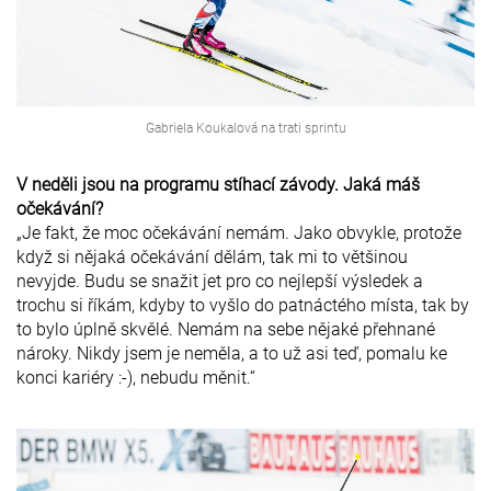
Gabriela Koukalová na trati sprintu
V neděli jsou na programu stíhací závody. Jaká máš
očekávání?
„Je fakt, že moc očekávání nemám. Jako obvykle, protože
když si nějaká očekávání dělám, tak mi to většinou
nevyjde. Budu se snažit jet pro co nejlepší výsledek a
trochu si říkám, kdyby to vyšlo do patnáctého místa, tak by
to bylo úplně skvělé. Nemám na sebe nějaké přehnané
nároky. Nikdy jsem je neměla, a to už asi teď, pomalu ke
konci kariéry :-), nebudu měnit.“