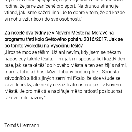
rodina, že jsme zanícené pro sport. Na druhou stranu je
vtipné, jak jsme každá jiná. Je to dobré v tom, že od každé
si mohu vzít něco i do své osobnosti.“
Za necelé dva týdny je v Novém Městě na Moravě na
programu třetí kolo Světového poháru 2016/2017. Jak se
po tomto výsledku na Vysočinu těšíš?
„Hrozně moc se těším. Už ani nevím, kdy jsem se někam
naposledy takhle těšila. Tím, jak mi spousta lidí každý den
píše, jak se také těší do Nového Města a ten sen žijí s námi,
mám z toho až husí kůži. Tribuny budou plné… Spousta
závodníků a lidí z jiných zemí mi říkalo, že sice všude se
závodí hezky, ale nikdy nezažili atmosféru jako v Novém
Městě. Je pro mě ctí a naplňuje mě to hrdostí poslouchat
takové milé názory.“
Tomáš Hermann