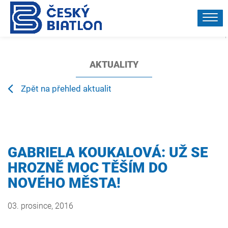
TY
O
O
REPREZENTACE
DOMÁCÍ
PARTNEŘI
SOUTĚŽE
BIATLONU
SVAZU
A
VÝSLEDKY
AKTUALITY
Zpět na přehled aktualit
GABRIELA KOUKALOVÁ: UŽ SE
HROZNĚ MOC TĚŠÍM DO
NOVÉHO MĚSTA!
03. prosince, 2016