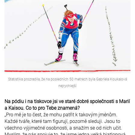
Statistika prozradila, že na posledních 50 metrech byla Gabriela Koukalová
nejrychlejší
Na pódiu i na tiskovce jsi ve staré dobré společnosti s Marií
a Kaisou. Co to pro Tebe znamená?
„Pro mě je to čest, že mohu patřit k takovým jménům.
Každé tváře, které tam figurují, pozorně sleduji. Jsou to
všechno výjimečné osobnosti, a snažím se od nich učit.
Myslím, že nás spojuje to, že jsme jedna velká biatlonová