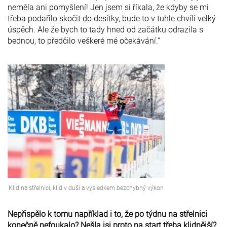
neměla ani pomyšlení! Jen jsem si říkala, že kdyby se mi
třeba podařilo skočit do desítky, bude to v tuhle chvíli velký
úspěch. Ale že bych to tady hned od začátku odrazila s
bednou, to předčilo veškeré mé očekávání.“
Klid na střelnici, klid v duši a výsledkem bezchybný výkon
Nepřispělo k tomu například i to, že po týdnu na střelnici
konečně nefoukalo? Nešla jsi proto na start třeba klidnější?