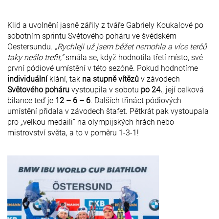
Klid a uvolnění jasně zářily z tváře Gabriely Koukalové po
sobotním sprintu Světového poháru ve švédském
Oestersundu.
„Rychleji už jsem běžet nemohla a více terčů
taky nešlo trefit,“
smála se, když hodnotila třetí místo, své
první pódiové umístění v této sezóně. Pokud hodnotíme
individuální
klání, tak
na stupně vítězů
v závodech
Světového poháru
vystoupila v sobotu
po 24.
, její celková
bilance teď je
12 – 6 – 6
. Dalších třináct pódiových
umístění přidala v závodech štafet. Pětkrát pak vystoupala
pro „velkou medaili“ na olympijských hrách nebo
mistrovství světa, a to v poměru 1-3-1!