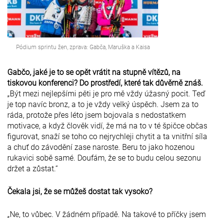
Pódium sprintu žen, zprava: Gabča, Maruška a Kaisa
Gabčo, jaké je to se opět vrátit na stupně vítězů, na
tiskovou konferenci? Do prostředí, které tak důvěrně znáš.
„Být mezi nejlepšími pěti je pro mě vždy úžasný pocit. Teď
je top navíc bronz, a to je vždy velký úspěch. Jsem za to
ráda, protože přes léto jsem bojovala s nedostatkem
motivace, a když člověk vidí, že má na to v té špičce občas
figurovat, snaží se toho co nejrychleji chytit a ta vnitřní síla
a chuť do závodění zase naroste. Beru to jako hozenou
rukavici sobě samé. Doufám, že se to budu celou sezonu
držet a zůstat.“
Čekala jsi, že se můžeš dostat tak vysoko?
„Ne, to vůbec. V žádném případě. Na takové to příčky jsem