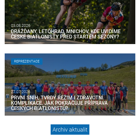
03.08.2026
DRÁŽĎANY, LETOHRAD, MNICHOV. KDE UVIDÍME
ČESKÉ BIATLONISTY PŘED STARTEM SEZÓNY?
REPREZENTACE
27.07.2026
PRVNÍ SNÍH, TVRDÝ REŽIM I ZDRAVOTNÍ
KOMPLIKACE. JAK POKRAČUJE PŘÍPRAVA
ČESKÝCH BIATLONISTŮ?
Archiv aktualit