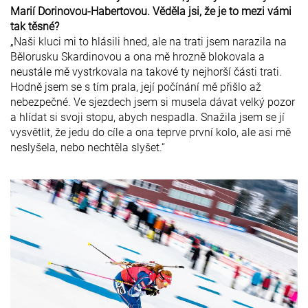
Marií Dorinovou-Habertovou. Věděla jsi, že je to mezi vámi
tak těsné?
„Naši kluci mi to hlásili hned, ale na trati jsem narazila na
Bělorusku Skardinovou a ona mě hrozně blokovala a
neustále mě vystrkovala na takové ty nejhorší části trati.
Hodně jsem se s tím prala, její počínání mě přišlo až
nebezpečné. Ve sjezdech jsem si musela dávat velký pozor
a hlídat si svoji stopu, abych nespadla. Snažila jsem se jí
vysvětlit, že jedu do cíle a ona teprve první kolo, ale asi mě
neslyšela, nebo nechtěla slyšet.“