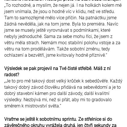
„To rozhodně, a myslím, že nejen já. I na holkách kolem mě
jsem vnímala, že jsou o hodně víc v klidu, než ve středu.
Tam to samozřejmě mělo více příčin. Na patnáctku jsme
žádná nevěděla, jak na tom jsme. Byla to premiéra. Navíc
jsme se musely ještě vyrovnávat s podmínkami, které
nebyly jednoduché. Sama za sebe mohu říci, že jsem z
větru měla strach. Nemám moc stabilní polohu vstoje a za
větru na tom prodělávám. Takže sobotní změnu, tedy
ochlazení a bezvětří, jsme kvitovaly hodně příznivě.“
Výsledek se pak projevil na Tvé čisté střelbě. Máš z ní
radost?
„Je to pro mě takový dost velký krůček k sebedůvěře. Každý
takový dobrý závod člověku přidává na sebevědomí a je to
dobrý stavební kámen pro další závody, další kvalitní
výsledky. Nezbývá mi, než si přát, aby mi to gradovalo
směrem k mistrovství světa.“
Vraťme se ještě k sobotnímu sprintu. Ze střelnice si do
závěrečného okruhu vyrážela druhá, jen čtyři sekundy za