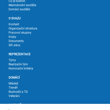
Co je biatlon
Mezinárodní soutěže
Domácí soutěže
O SVAZU
Kontakt
Organizační struktura
Pracovní skupiny
Kluby
Dokumenty
Síň slávy
REPREZENTACE
Týmy
Realizační tým
Nominační kritéria
DOMÁCÍ
Mládež
Trenéři
Rozhodčí a TD
Veteráni
PARTNEŘI