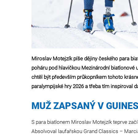
Miroslav Motejzík píše dějiny českého para bi
poháru pod hlavičkou Mezinárodní biatlonové uni
chtěl být především průkopníkem tohoto krásné
paralympijské hry 2026 a třeba tím inspiroval d
MUŽ ZAPSANÝ V GUINE
S para biatlonem Miroslav Motejzík teprve zač
Absolvoval laufařskou Grand Classics – Marci