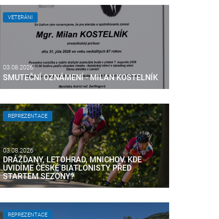
VETERÁNI
03.08.2026
SMUTEČNÍ OZNÁMENÍ - MILAN KOSTELNÍK
REPREZENTACE
03.08.2026
DRÁŽĎANY, LETOHRAD, MNICHOV. KDE
UVIDÍME ČESKÉ BIATLONISTY PŘED
STARTEM SEZÓNY?
REPREZENTACE