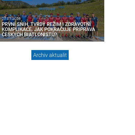
27.07.2026
PRVNÍ SNÍH, TVRDÝ REŽIM I ZDRAVOTNÍ
KOMPLIKACE. JAK POKRAČUJE PŘÍPRAVA
ČESKÝCH BIATLONISTŮ?
Archiv aktualit