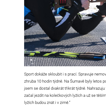
Sport dokáže skloubit i s prací. Spravuje nemovi
zhruba 10 hodin týdně. Na Šumavě byly letos po
jsem se dostal dvakrát třikrát týdně. Nahrazuju
začal jezdit na kolečkových lyžích a už se těší
lyžích budou znát i v zimě.“