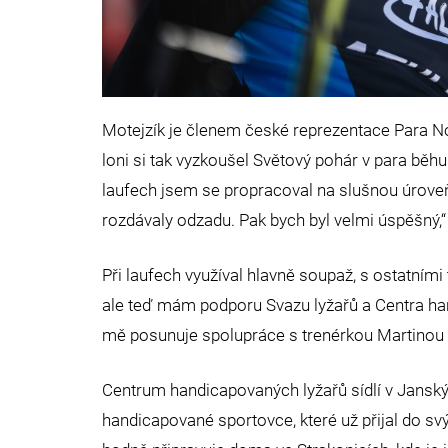
Motejzík je členem české reprezentace Para No
loni si tak vyzkoušel Světový pohár v para běhu
laufech jsem se propracoval na slušnou úroveň.
rozdávaly odzadu. Pak bych byl velmi úspěšný,“ 
Při laufech využíval hlavně soupaž, s ostatním
ale teď mám podporu Svazu lyžařů a Centra ha
mě posunuje spolupráce s trenérkou Martinou 
Centrum handicapovaných lyžařů sídlí v Jansk
handicapované sportovce, které už přijal do sv