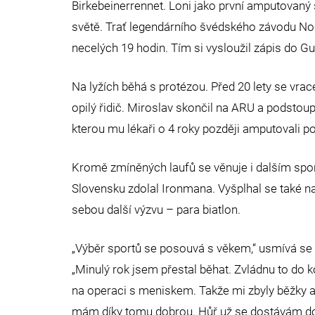
Birkebeinerrennet. Loni jako první amputovaný 
světě. Trať legendárního švédského závodu Nord
necelých 19 hodin. Tím si vysloužil zápis do G
Na lyžích běhá s protézou. Před 20 lety se vrace
opilý řidič. Miroslav skončil na ARU a podstoup
kterou mu lékaři o 4 roky později amputovali 
Kromě zmíněných laufů se věnuje i dalším spo
Slovensku zdolal Ironmana. Vyšplhal se také n
sebou další výzvu – para biatlon.
„Výběr sportů se posouvá s věkem,“ usmívá se Mi
„Minulý rok jsem přestal běhat. Zvládnu to do k
na operaci s meniskem. Takže mi zbyly běžky a z
mám díky tomu dobrou. Hůř už se dostávám do ry