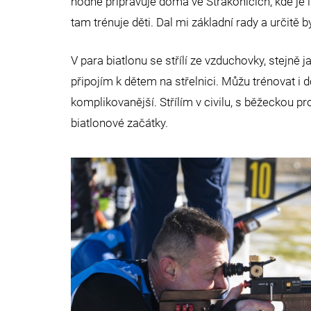
hodně připravuje doma ve Strakonicích, kde je 
tam trénuje děti. Dal mi základní rady a určitě 
V para biatlonu se střílí ze vzduchovky, stejně 
připojím k dětem na střelnici. Můžu trénovat i d
komplikovanější. Střílím v civilu, s běžeckou pr
biatlonové začátky.