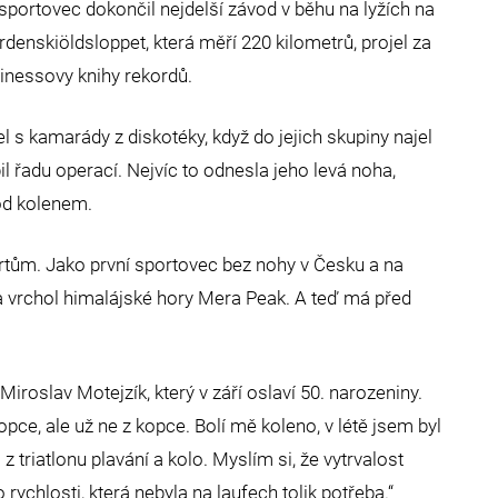
sportovec dokončil nejdelší závod v běhu na lyžích na
enskiöldsloppet, která měří 220 kilometrů, projel za
uinessovy knihy rekordů.
l s kamarády z diskotéky, když do jejich skupiny najel
il řadu operací. Nejvíc to odnesla jeho levá noha,
pod kolenem.
rtům. Jako první sportovec bez nohy v Česku a na
a vrchol himalájské hory Mera Peak. A teď má před
roslav Motejzík, který v září oslaví 50. narozeniny.
opce, ale už ne z kopce. Bolí mě koleno, v létě jsem byl
 triatlonu plavání a kolo. Myslím si, že vytrvalost
chlosti, která nebyla na laufech tolik potřeba.“