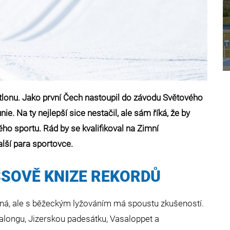
atlonu. Jako první Čech nastoupil do závodu Světového
e. Na ty nejlepší sice nestačil, ale sám říká, že by
ho sportu. Rád by se kvalifikoval na Zimní
alší para sportovce.
SSOVĚ KNIZE REKORDŮ
íná, ale s běžeckým lyžováním má spoustu zkušeností.
alongu, Jizerskou padesátku, Vasaloppet a