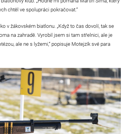
i biatlonový klub. „Hodně mi pomáhá Martin Šíma, který
bych chtěl ve spolupráci pokračovat.“
jako v žákovském biatlonu. „Když to čas dovolí, tak se
oma na zahradě. Vyrobil jsem si tam střelnici, ale je
otézou, ale ne s lyžemi,“ popisuje Motejzík své para