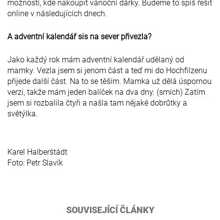
možností, kde nakoupit vánoční dárky. Budeme to spíš řešit
online v následujících dnech.
A adventní kalendář sis na sever přivezla?
Jako každý rok mám adventní kalendář udělaný od
mamky. Vezla jsem si jenom část a teď mi do Hochfilzenu
přijede další část. Na to se těším. Mamka už dělá úspornou
verzi, takže mám jeden balíček na dva dny. (smích) Zatím
jsem si rozbalila čtyři a našla tam nějaké dobrůtky a
světýlka.
Karel Halberštádt
Foto: Petr Slavík
SOUVISEJÍCÍ ČLÁNKY