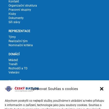
Kontakt
Organizační struktura
Pracovní skupiny
Kluby
Dokumenty
Síň slávy
REPREZENTACE
Týmy
Realizační tým
Nominační kritéria
DOMÁCÍ
Mládež
Trenéři
Rozhodčí a TD
Veteráni
PARTNEŘI
Partneři
Spravovat Souhlas s cookies
Dodavatelé
SOUTĚŽE A VÝSLEDKY
Abychom poskytli co nejlepší služby, používáme k ukládání a/nebo přístupu
k informacím o zařízení, technologie jako jsou soubory cookies. Souhlas s
Soutěže a výsledky ČP