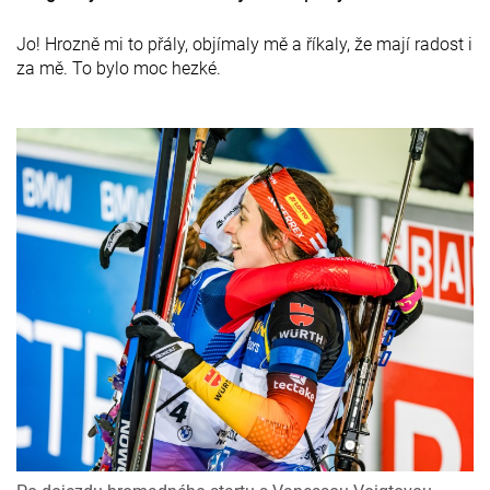
Jo! Hrozně mi to přály, objímaly mě a říkaly, že mají radost i
za mě. To bylo moc hezké.