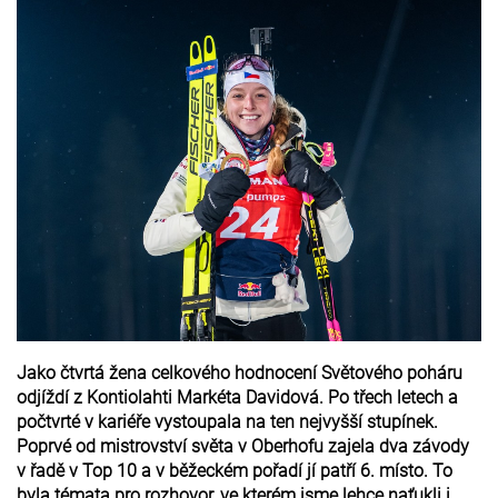
Jako čtvrtá žena celkového hodnocení Světového poháru
odjíždí z Kontiolahti Markéta Davidová. Po třech letech a
počtvrté v kariéře vystoupala na ten nejvyšší stupínek.
Poprvé od mistrovství světa v Oberhofu zajela dva závody
v řadě v Top 10 a v běžeckém pořadí jí patří 6. místo. To
byla témata pro rozhovor, ve kterém jsme lehce naťukli i