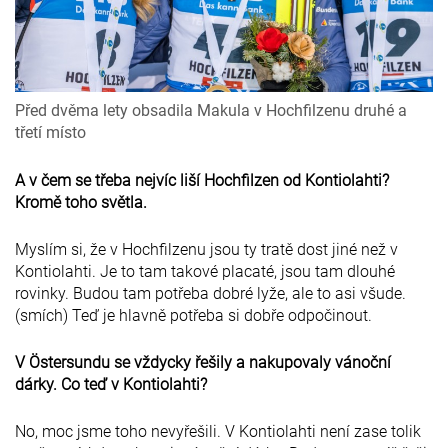
Před dvěma lety obsadila Makula v Hochfilzenu druhé a
třetí místo
A v čem se třeba nejvíc liší Hochfilzen od Kontiolahti?
Kromě toho světla.
Myslím si, že v Hochfilzenu jsou ty tratě dost jiné než v
Kontiolahti. Je to tam takové placaté, jsou tam dlouhé
rovinky. Budou tam potřeba dobré lyže, ale to asi všude.
(smích) Teď je hlavně potřeba si dobře odpočinout.
V Östersundu se vždycky řešily a nakupovaly vánoční
dárky. Co teď v Kontiolahti?
No, moc jsme toho nevyřešili. V Kontiolahti není zase tolik