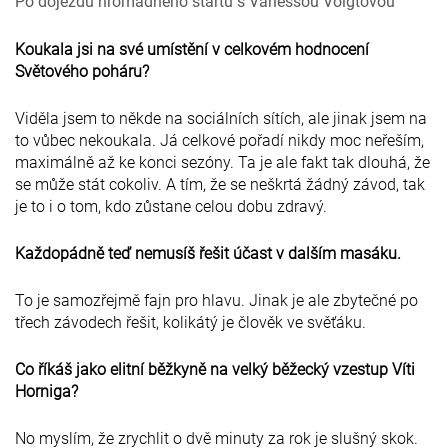
Po dojezdu hromadného startu s Vanessou Voigtovou
Koukala jsi na své umístění v celkovém hodnocení
Světového poháru?
Viděla jsem to někde na sociálních sítích, ale jinak jsem na
to vůbec nekoukala. Já celkové pořadí nikdy moc neřeším,
maximálně až ke konci sezóny. Ta je ale fakt tak dlouhá, že
se může stát cokoliv. A tím, že se neškrtá žádný závod, tak
je to i o tom, kdo zůstane celou dobu zdravý.
Každopádně teď nemusíš řešit účast v dalším masáku.
To je samozřejmě fajn pro hlavu. Jinak je ale zbytečné po
třech závodech řešit, kolikátý je člověk ve svěťáku.
Co říkáš jako elitní běžkyně na velký běžecký vzestup Víti
Horniga?
No myslím, že zrychlit o dvě minuty za rok je slušný skok.