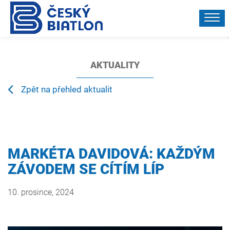
TY
O
O
REPREZENTACE
DOMÁCÍ
PARTNEŘI
SOUTĚŽE
BIATLONU
SVAZU
A
VÝSLEDKY
AKTUALITY
Zpět na přehled aktualit
MARKÉTA DAVIDOVÁ: KAŽDÝM
ZÁVODEM SE CÍTÍM LÍP
10. prosince, 2024