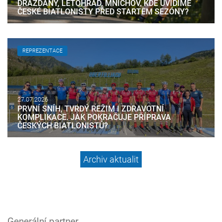
DRÁŽĎANY, LETOHRAD, MNICHOV. KDE UVIDÍME
ČESKÉ BIATLONISTY PŘED STARTEM SEZÓNY?
REPREZENTACE
27.07.2026
PRVNÍ SNÍH, TVRDÝ REŽIM I ZDRAVOTNÍ
KOMPLIKACE. JAK POKRAČUJE PŘÍPRAVA
ČESKÝCH BIATLONISTŮ?
Archiv aktualit
Generální partner