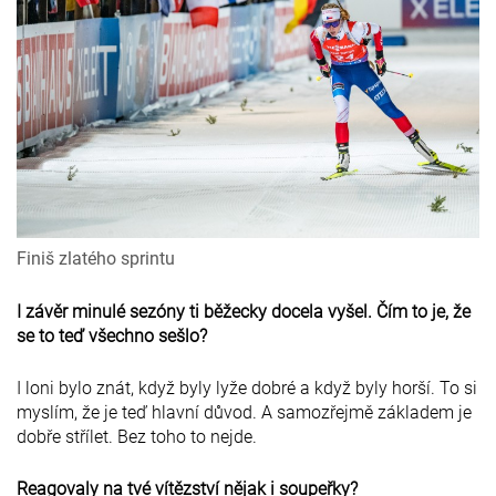
Finiš zlatého sprintu
I závěr minulé sezóny ti běžecky docela vyšel. Čím to je, že
se to teď všechno sešlo?
I loni bylo znát, když byly lyže dobré a když byly horší. To si
myslím, že je teď hlavní důvod. A samozřejmě základem je
dobře střílet. Bez toho to nejde.
Reagovaly na tvé vítězství nějak i soupeřky?